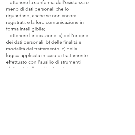
– ottenere la conferma dell'esistenza o
meno di dati personali che lo
riguardano, anche se non ancora
registrati, e la loro comunicazione in
forma intelligibile;
– ottenere l'indicazione: a) dell'origine
dei dati personali; b) delle finalità e
modalità del trattamento; c) della
logica applicata in caso di trattamento
effettuato con l'ausilio di strumenti
elettronici; d) degli estremi
identificativi del titolare, dei
responsabili e del rappresentante
designato ai sensi dell'art. 5, comma 2
Codice Privacy e art. 3, comma 1,
GDPR; e) dei soggetti o delle categorie
di soggetti ai quali i dati personali
possono essere comunicati o che
possono venirne a conoscenza in
qualità di rappresentante designato nel
territorio dello Stato, di responsabili o