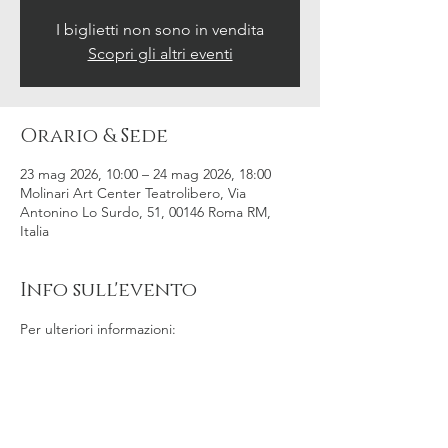
I biglietti non sono in vendita
Scopri gli altri eventi
Orario & Sede
23 mag 2026, 10:00 – 24 mag 2026, 18:00
Molinari Art Center Teatrolibero, Via
Antonino Lo Surdo, 51, 00146 Roma RM,
Italia
Info sull'evento
Per ulteriori informazioni:
www.molinariartcenter.co
m
/extra